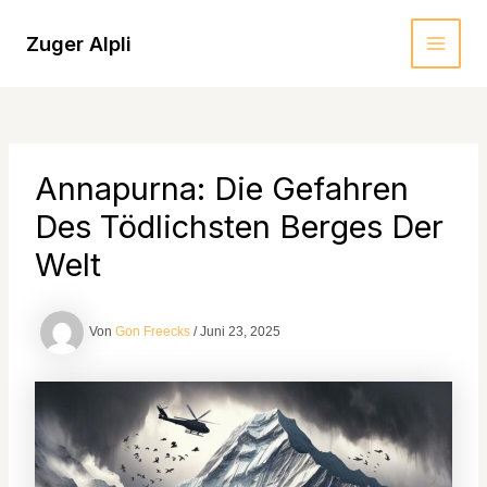
Zum
Inhalt
Zuger Alpli
MAI
springen
MEN
Annapurna: Die Gefahren
Des Tödlichsten Berges Der
Welt
Von
Gon Freecks
/
Juni 23, 2025