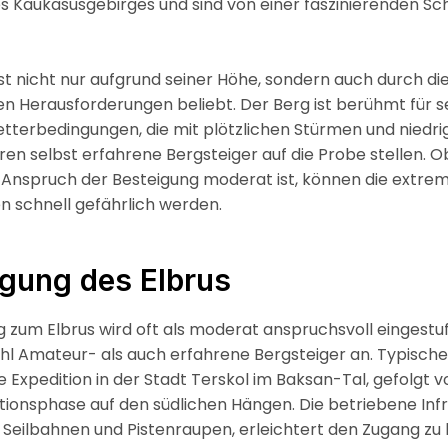
es Kaukasusgebirges und sind von einer faszinierenden 
ist nicht nur aufgrund seiner Höhe, sondern auch durch di
 Herausforderungen beliebt. Der Berg ist berühmt für s
tterbedingungen, die mit plötzlichen Stürmen und niedri
n selbst erfahrene Bergsteiger auf die Probe stellen. 
 Anspruch der Besteigung moderat ist, können die extre
 schnell gefährlich werden.
igung des Elbrus
g zum Elbrus wird oft als moderat anspruchsvoll eingestuf
hl Amateur- als auch erfahrene Bergsteiger an. Typisch
e Expedition in der Stadt Terskol im Baksan-Tal, gefolgt v
tionsphase auf den südlichen Hängen. Die betriebene Inf
e Seilbahnen und Pistenraupen, erleichtert den Zugang zu