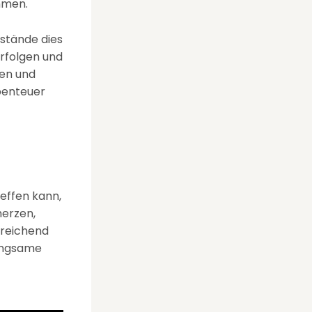
hmen.
mstände dies
erfolgen und
ten und
benteuer
effen kann,
merzen,
sreichend
langsame