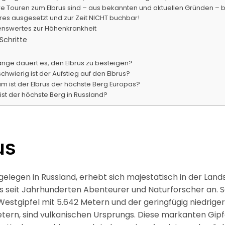
e Touren zum Elbrus sind – aus bekannten und aktuellen Gründen – b
res ausgesetzt und zur Zeit NICHT buchbar!
enswertes zur Höhenkrankheit
Schritte
ange dauert es, den Elbrus zu besteigen?
chwierig ist der Aufstieg auf den Elbrus?
m ist der Elbrus der höchste Berg Europas?
ist der höchste Berg in Russland?
us
 gelegen in Russland, erhebt sich majestätisch in der Lan
ts seit Jahrhunderten Abenteurer und Naturforscher an. 
 Westgipfel mit 5.642 Metern und der geringfügig niedrige
etern, sind vulkanischen Ursprungs. Diese markanten Gipf