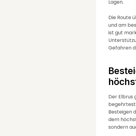
Lagen.
Die Route ü
und am best
ist gut mar
Unterstützun
Gefahren d
Bestei
höchs
Der Elbrus 
begehrteste
Besteigen d
dem höchste
sondern auc