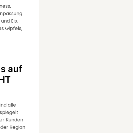
ness,
 Anpassung
und Eis.
s Gipfels,
is auf
CHT
nd alle
spiegelt
rer Kunden
 der Region