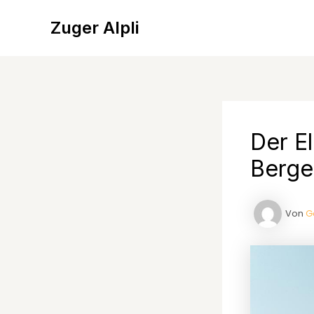
Zum
Inhalt
Zuger Alpli
springen
Der E
Berge
Von
G