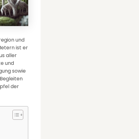
region und
etern ist er
s aller
te und
gung sowie
 Begleiten
pfel der