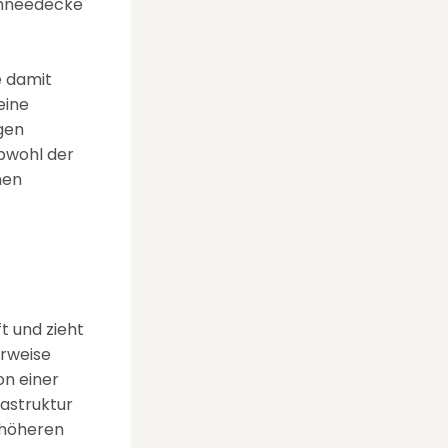
Schneedecke
e damit
eine
gen
Obwohl der
men
t und zieht
erweise
on einer
rastruktur
 höheren