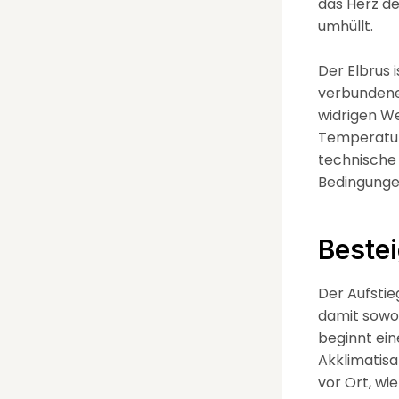
das Herz d
umhüllt.
Der Elbrus 
verbundenen
widrigen We
Temperature
technische
Bedingungen
Beste
Der Aufstie
damit sowo
beginnt ein
Akklimatisa
vor Ort, wi