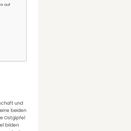
is auf
dschaft und
Seine beiden
re Ostgipfel
el bilden