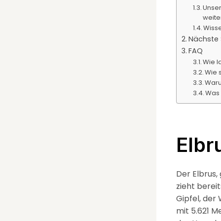
Unser
weite
Wiss
Nächste 
FAQ
Wie l
Wie s
Waru
Was 
Elbr
Der Elbrus,
zieht berei
Gipfel, der
mit 5.621 M