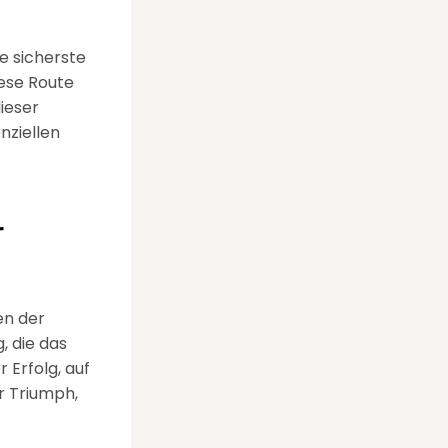
e sicherste
iese Route
ieser
nziellen
r
en der
, die das
 Erfolg, auf
r Triumph,