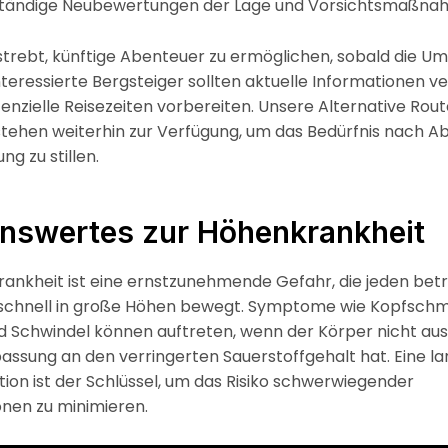
ständige Neubewertungen der Lage und Vorsichtsmaßna
strebt, künftige Abenteuer zu ermöglichen, sobald die U
nteressierte Bergsteiger sollten aktuelle Informationen v
tenzielle Reisezeiten vorbereiten. Unsere Alternative Rou
stehen weiterhin zur Verfügung, um das Bedürfnis nach A
ng zu stillen.
nswertes zur Höhenkrankheit
ankheit ist eine ernstzunehmende Gefahr, die jeden betr
u schnell in große Höhen bewegt. Symptome wie Kopfsch
d Schwindel können auftreten, wenn der Körper nicht au
passung an den verringerten Sauerstoffgehalt hat. Eine 
tion ist der Schlüssel, um das Risiko schwerwiegender
nen zu minimieren.