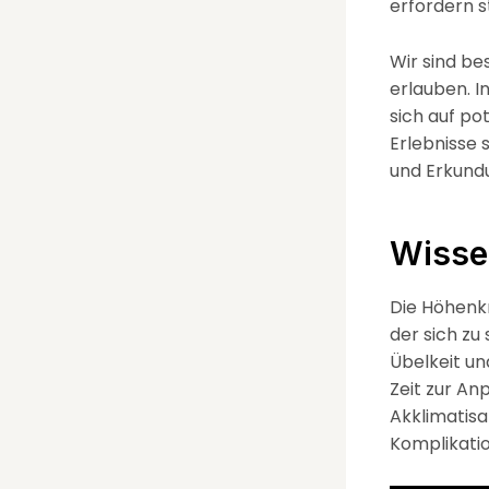
erfordern 
Wir sind be
erlauben. I
sich auf po
Erlebnisse 
und Erkundu
Wisse
Die Höhenkr
der sich z
Übelkeit un
Zeit zur An
Akklimatisa
Komplikatio