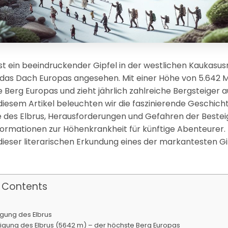
ist ein beeindruckender Gipfel in der westlichen Kaukasus
s das Dach Europas angesehen. Mit einer Höhe von 5.642 M
 Berg Europas und zieht jährlich zahlreiche Bergsteiger au
 diesem Artikel beleuchten wir die faszinierende Geschich
 des Elbrus, Herausforderungen und Gefahren der Bestei
formationen zur Höhenkrankheit für künftige Abenteurer.
 dieser literarischen Erkundung eines der markantesten Gi
f Contents
igung des Elbrus
igung des Elbrus (5642 m) – der höchste Berg Europas