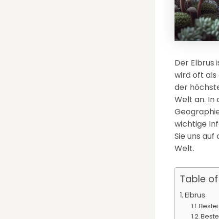
Der Elbrus 
wird oft al
der höchste
Welt an. In
Geographie
wichtige In
Sie uns auf
Welt.
Table o
Elbrus
Beste
Beste