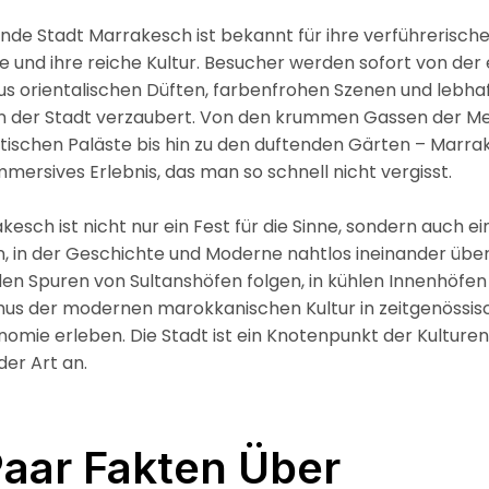
ende Stadt Marrakesch ist bekannt für ihre verführerisch
und ihre reiche Kultur. Besucher werden sofort von der
s orientalischen Düften, farbenfrohen Szenen und lebha
 der Stadt verzaubert. Von den krummen Gassen der Me
tischen Paläste bis hin zu den duftenden Gärten – Marr
immersives Erlebnis, das man so schnell nicht vergisst.
esch ist nicht nur ein Fest für die Sinne, sondern auch ei
n, in der Geschichte und Moderne nahtlos ineinander übe
n Spuren von Sultanshöfen folgen, in kühlen Innenhöfen
us der modernen marokkanischen Kultur in zeitgenössis
omie erleben. Die Stadt ist ein Knotenpunkt der Kulturen
der Art an.
Paar Fakten Über