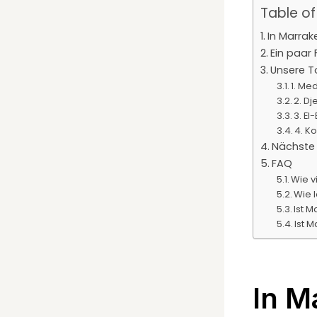
Table o
In Marrak
Ein paar
Unsere T
1. Me
2. D
3. El
4. K
Nächste 
FAQ
Wie v
Wie 
Ist 
Ist 
In M