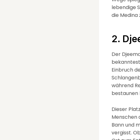
lebendige 
die Medina 
2. Dj
Der Djeema 
bekannteste
Einbruch de
Schlangenbe
während Rei
bestaunen 
Dieser Platz
Menschen au
Bann und ma
vergisst. O