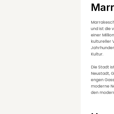
Mar
Marrakesch
und ist die
einer Milli
kultureller 
Jahrhunder
Kultur.
Die Stadt i
Neustadt, G
engen Gasse
moderne Not
den modern