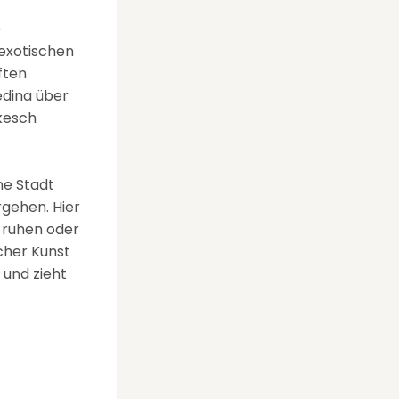
e
 exotischen
ften
dina über
akesch
ne Stadt
rgehen. Hier
 ruhen oder
cher Kunst
 und zieht