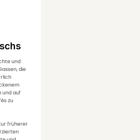
eschs
ichte und
Gassen, die
rlich
backenem
n und auf
fés zu
tur früherer
rzierten
kte und