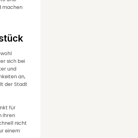
nd machen
stück
 wohl
er sich bei
ker und
hkeiten an,
lt der Stadt
nkt für
n ihren
hnell nicht
ur einem