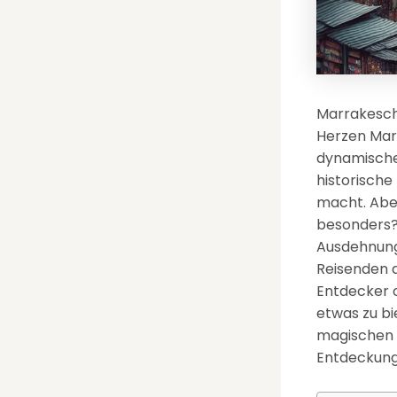
Marrakesch,
Herzen Maro
dynamische
historische
macht. Aber
besonders? 
Ausdehnung,
Reisenden an
Entdecker o
etwas zu bi
magischen O
Entdeckung