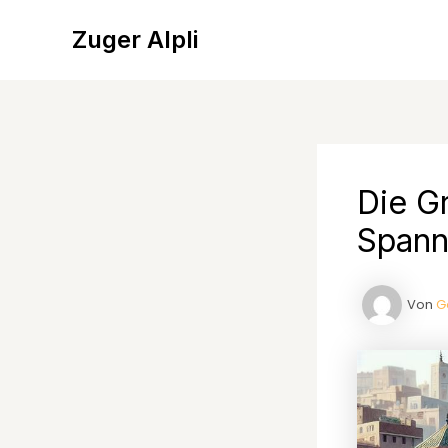
Zum
Inhalt
Zuger Alpli
springen
Die G
Spann
Von
G