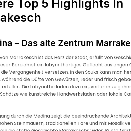
re Top 5 Highlights In
rakesch
ina – Das alte Zentrum Marrak
von Marrakesch ist das Herz der Stadt, erfüllt von Gesch
Dieser Bereich ist ein labyrinthartiges Geflecht aus engen 
 die Vergangenheit versetzen. In den Souks kann man her
, während die Düfte von Gewürzen, Leder und frisch ge
t erfüllen. Die Labyrinthe laden dazu ein, verloren zu gehe
 Schätze wie kunstreiche Handwerksläden oder lokale Ca
gang durch die Medina zeigt die beeindruckende Architek
 hohen Steinmauern, traditionellen Tore und mit Mosaik ve
eln die stolze Geschichte Marrakeschs wider. Bunte Mär