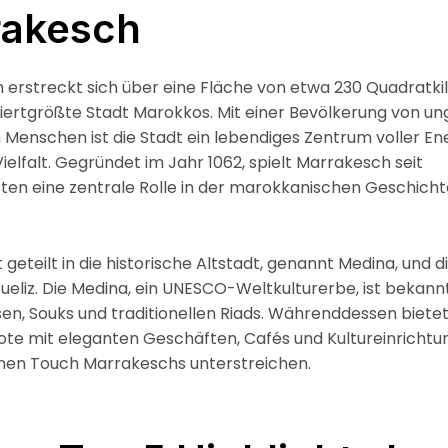
rakesch
 erstreckt sich über eine Fläche von etwa 230 Quadratk
 viertgrößte Stadt Marokkos. Mit einer Bevölkerung von u
on Menschen ist die Stadt ein lebendiges Zentrum voller En
Vielfalt. Gegründet im Jahr 1062, spielt Marrakesch seit
ten eine zentrale Rolle in der marokkanischen Geschicht
st geteilt in die historische Altstadt, genannt Medina, und
ueliz. Die Medina, ein UNESCO-Weltkulturerbe, ist bekannt
n, Souks und traditionellen Riads. Währenddessen bietet
e mit eleganten Geschäften, Cafés und Kultureinrichtun
en Touch Marrakeschs unterstreichen.