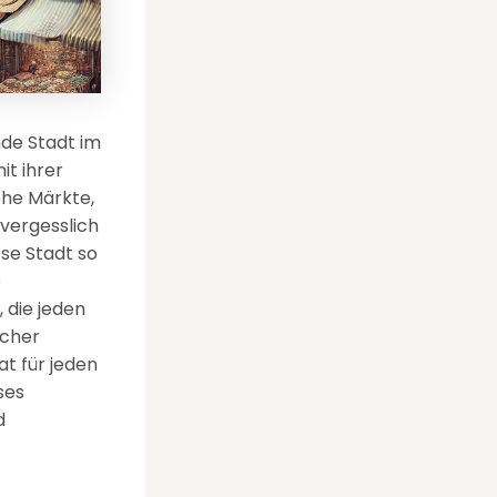
nde Stadt im
it ihrer
he Märkte,
nvergesslich
se Stadt so
e
 die jeden
icher
t für jeden
ses
d