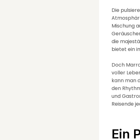
Die pulsier
Atmosphäre 
Mischung au
Geräuschen
die majestä
bietet ein 
Doch Marrak
voller Lebe
kann man de
den Rhythm
und Gastron
Reisende je
Ein 