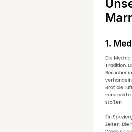
Unse
Mar
1. Med
Die Medina 
Tradition. 
Besucher in
verhandeln
Brot die Luf
versteckte
stoßen.
Ein Spazier
Zeiten. Die
Wege spieg