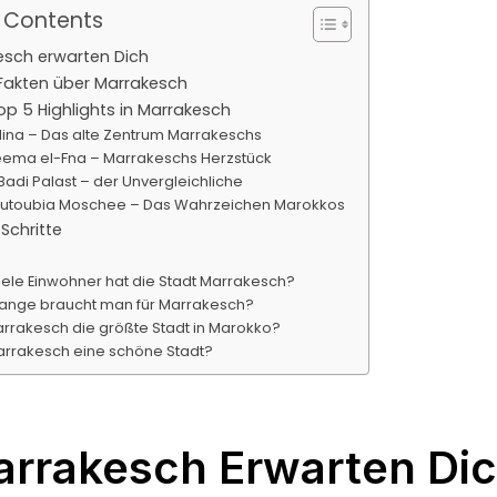
f Contents
esch erwarten Dich
 Fakten über Marrakesch
op 5 Highlights in Marrakesch
dina – Das alte Zentrum Marrakeschs
jeema el-Fna – Marrakeschs Herzstück
-Badi Palast – der Unvergleichliche
outoubia Moschee – Das Wahrzeichen Marokkos
Schritte
iele Einwohner hat die Stadt Marrakesch?
lange braucht man für Marrakesch?
Marrakesch die größte Stadt in Marokko?
Marrakesch eine schöne Stadt?
arrakesch Erwarten Di