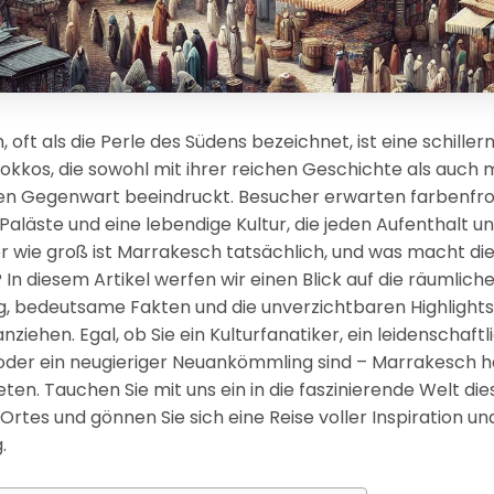
 oft als die Perle des Südens bezeichnet, ist eine schiller
kkos, die sowohl mit ihrer reichen Geschichte als auch m
n Gegenwart beeindruckt. Besucher erwarten farbenfro
 Paläste und eine lebendige Kultur, die jeden Aufenthalt u
 wie groß ist Marrakesch tatsächlich, und was macht die
In diesem Artikel werfen wir einen Blick auf die räumlich
 bedeutsame Fakten und die unverzichtbaren Highlights,
ziehen. Egal, ob Sie ein Kulturfanatiker, ein leidenschaftl
der ein neugieriger Neuankömmling sind – Marrakesch ha
eten. Tauchen Sie mit uns ein in die faszinierende Welt die
rtes und gönnen Sie sich eine Reise voller Inspiration un
.