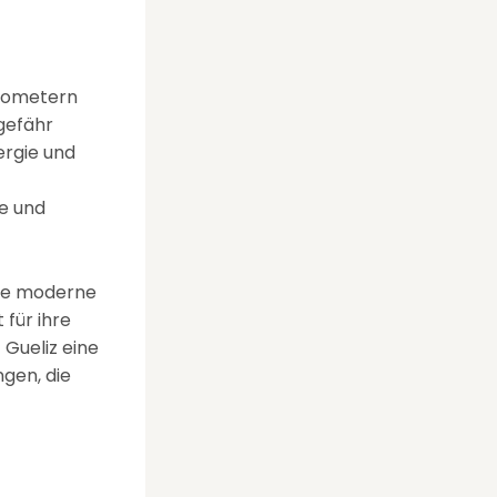
ilometern
ngefähr
ergie und
e und
 die moderne
 für ihre
 Gueliz eine
gen, die