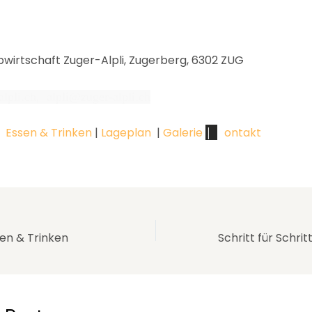
pwirtschaft Zuger-Alpli, Zugerberg, 6302 ZUG
lpli.ch,
alpli@zuger-alpli.ch
|
Essen & Trinken
|
Lageplan
|
Galerie
|
K
ontakt
sen & Trinken