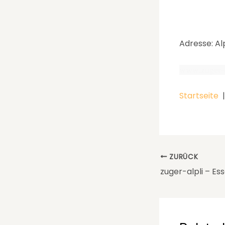
Adresse: Al
www.zuger-a
Startseite
ZURÜCK
zuger-alpli – Es