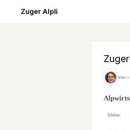
Zum
Inhalt
Zuger Alpli
springen
Zuger-
Von
a
Alpwirts
Telefon:
+41
Mobile: +41 