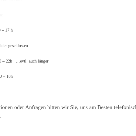
n:
 17 h
 geschlossen
 22h …evtl. auch länger
 18h
ionen oder Anfragen bitten wir Sie, uns am Besten telefonisc
.