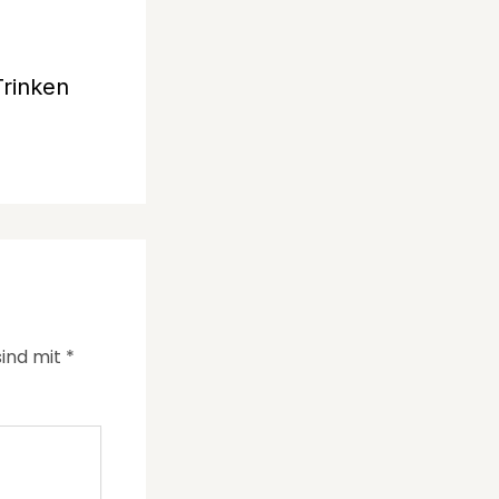
Trinken
sind mit
*