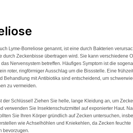
eliose
auch Lyme-Borreliose genannt, ist eine durch Bakterien verursac
ie durch Zeckenbisse übertragen wird. Sie kann verschiedene 
 das Nervensystem betreffen. Häufiges Symptom ist die sogen
in roter, ringförmiger Ausschlag um die Bissstelle. Eine frühzei
d Behandlung mit Antibiotika sind entscheidend, um schwerwi
nen zu vermeiden.
st der Schlüssel! Ziehen Sie helle, lange Kleidung an, um Zecke
d verwenden Sie Insektenschutzmittel auf exponierter Haut. N
llten Sie Ihren Körper gründlich auf Zecken untersuchen, insb
rstellen wie Achselhöhlen und Kniekehlen, da Zecken feuchte
 bevorzugen.