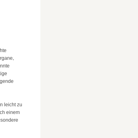
hte
Organe,
annte
tige
egende
n leicht zu
ach einem
esondere