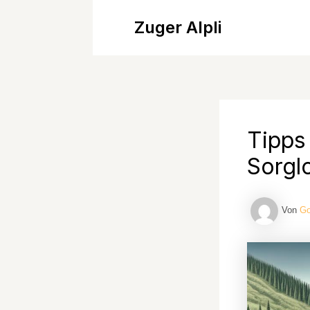
Zum
Zuger Alpli
Inhalt
springen
Tipps
Sorgl
Von
Go