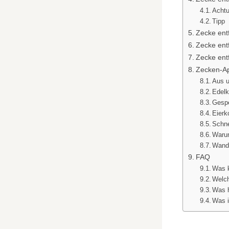
Acht
Tipp
Zecke ent
Zecke entf
Zecke ent
Zecken-A
Aus 
Edelk
Gesp
Eierk
Schne
Warum
Wande
FAQ
Was 
Welc
Was 
Was i