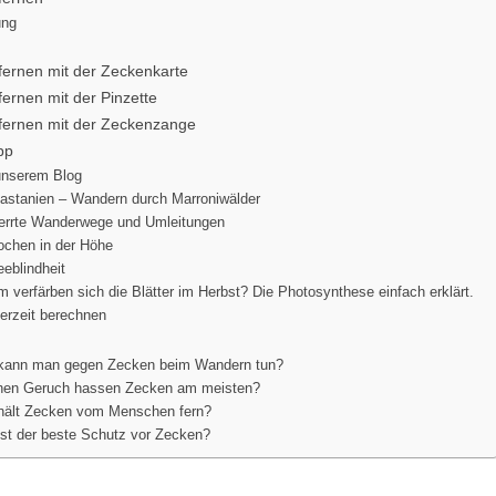
ung
fernen mit der Zeckenkarte
ernen mit der Pinzette
fernen mit der Zeckenzange
pp
unserem Blog
astanien – Wandern durch Marroniwälder
errte Wanderwege und Umleitungen
ochen in der Höhe
eblindheit
 verfärben sich die Blätter im Herbst? Die Photosynthese einfach erklärt.
rzeit berechnen
kann man gegen Zecken beim Wandern tun?
hen Geruch hassen Zecken am meisten?
hält Zecken vom Menschen fern?
st der beste Schutz vor Zecken?