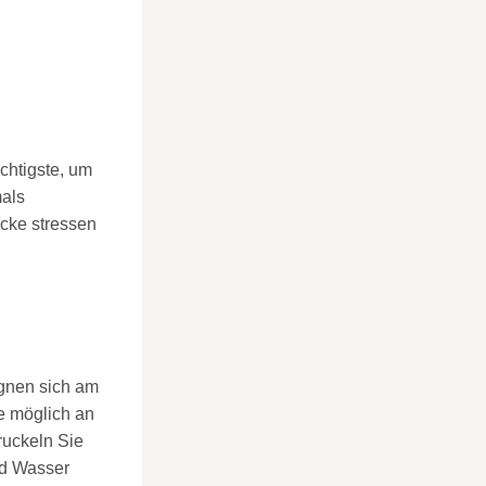
chtigste, um
mals
ecke stressen
gnen sich am
e möglich an
ruckeln Sie
nd Wasser