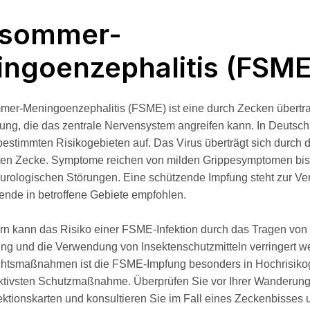
hsommer-
ngoenzephalitis (FSME
mer-Meningoenzephalitis (FSME) ist eine durch Zecken übertr
ung, die das zentrale Nervensystem angreifen kann. In Deutschla
 bestimmten Risikogebieten auf. Das Virus überträgt sich durch 
erten Zecke. Symptome reichen von milden Grippesymptomen bis
rologischen Störungen. Eine schützende Impfung steht zur Ve
sende in betroffene Gebiete empfohlen.
n kann das Risiko einer FSME-Infektion durch das Tragen von
ng und die Verwendung von Insektenschutzmitteln verringert we
ichtsmaßnahmen ist die FSME-Impfung besonders in Hochrisiko
ektivsten Schutzmaßnahme. Überprüfen Sie vor Ihrer Wanderung 
fektionskarten und konsultieren Sie im Fall eines Zeckenbisse