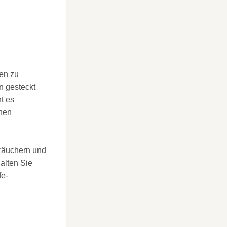
en zu
n gesteckt
t es
inen
träuchern und
alten Sie
fe-