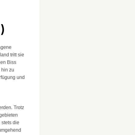
)
agene
nd tritt sie
den Biss
 hin zu
rfügung und
rden. Trotz
gebieten
stets die
s umgehend