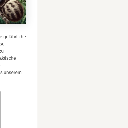
 gefährliche
ose
zu
aktische
e
aus unserem