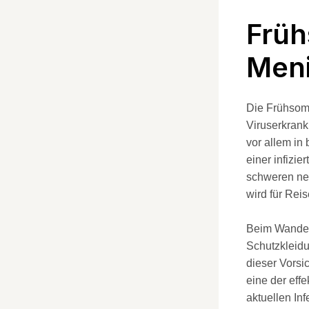
Frü
Meni
Die Frühsom
Viruserkrank
vor allem in
einer infizi
schweren neu
wird für Rei
Beim Wander
Schutzkleidu
dieser Vors
eine der eff
aktuellen In