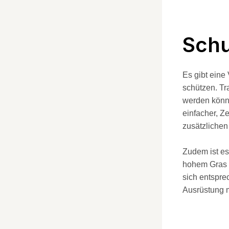
Schu
Es gibt eine
schützen. Tr
werden könn
einfacher, Z
zusätzlichen
Zudem ist es
hohem Gras z
sich entspre
Ausrüstung m