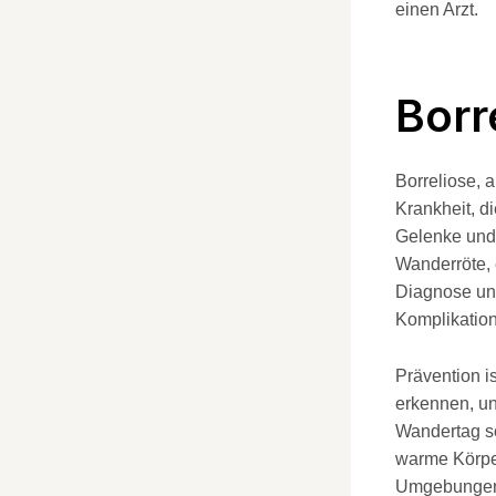
einen Arzt.
Borr
Borreliose, 
Krankheit, d
Gelenke und
Wanderröte, e
Diagnose un
Komplikatio
Prävention i
erkennen, un
Wandertag so
warme Körpe
Umgebungen