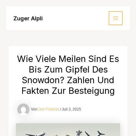
Zum
Inhalt
Zuger Alpli
MAIN
springen
MENU
Wie Viele Meilen Sind Es
Bis Zum Gipfel Des
Snowdon? Zahlen Und
Fakten Zur Besteigung
Von
Gon Freecks
/
Juli 3, 2025