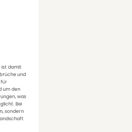
 ist damit
sbrüche und
für
nd um den
rungen, was
licht. Bei
n, sondern
Landschaft