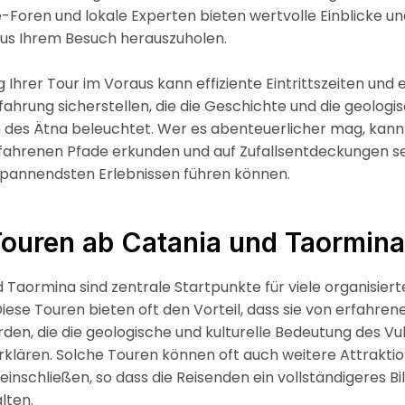
e-Foren und lokale Experten bieten wertvolle Einblicke un
aus Ihrem Besuch herauszuholen.
 Ihrer Tour im Voraus kann effiziente Eintrittszeiten und 
fahrung sicherstellen, die die Geschichte und die geologi
 des Ätna beleuchtet. Wer es abenteuerlicher mag, kann
fahrenen Pfade erkunden und auf Zufallsentdeckungen se
spannendsten Erlebnissen führen können.
Touren ab Catania und Taormina
 Taormina sind zentrale Startpunkte für viele organisier
iese Touren bieten oft den Vorteil, dass sie von erfahren
rden, die die geologische und kulturelle Bedeutung des Vu
 erklären. Solche Touren können oft auch weitere Attraktio
nschließen, so dass die Reisenden ein vollständigeres Bi
lten.