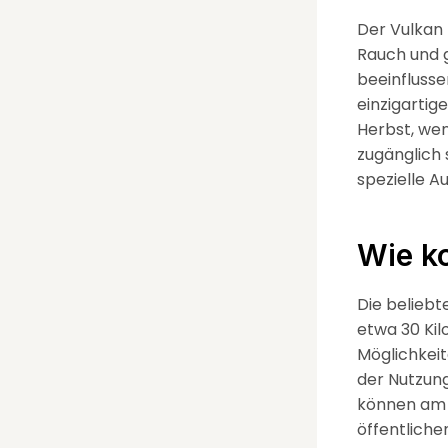
Der Vulkan 
Rauch und g
beeinfluss
einzigartige
Herbst, we
zugänglich 
spezielle A
Wie k
Die beliebt
etwa 30 Kil
Möglichkeit
der Nutzung
können am 
öffentliche