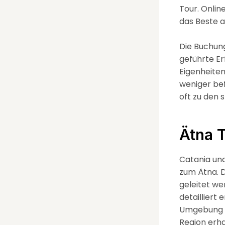
Tour. Onlin
das Beste 
Die Buchung
geführte Er
Eigenheiten
weniger be
oft zu den 
Ätna 
Catania und
zum Ätna. D
geleitet we
detailliert
Umgebung ei
Region erha