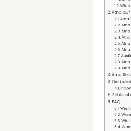
Wie 
Ätna auf
Ätna 
Ätna
Ätna
Ätna
Ätna
Ätna
Ausf
Ätna
Ätna
Ätna Seil
Die beli
Indon
Schluss
FAQ
Wie h
Wann
Wie 
Was 