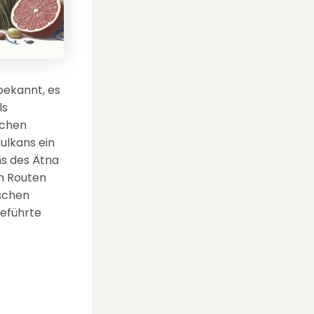
 bekannt, es
ls
schen
ulkans ein
hs des Ätna
n Routen
ischen
geführte