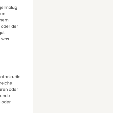
egelmäßig
ten
einem
r oder der
gut
, was
atania, die
lreiche
ouren oder
sende
o oder