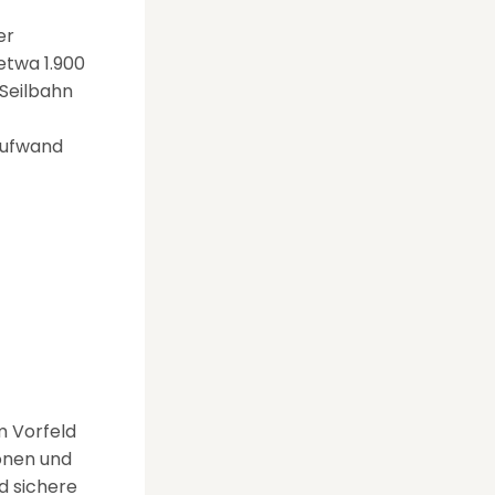
er
etwa 1.900
 Seilbahn
Aufwand
m Vorfeld
onen und
d sichere