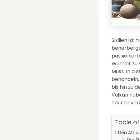
Sizilien ist
beherbergt 
passioniert
Wunder zu s
Muss. In di
behandeln,
bis hin zu 
Vulkan habe
Tour bevorz
Table o
Den Ätna
Der Ä