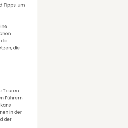
d Tipps, um
eine
schen
 die
tzen, die
te Touren
en Führern
lkans
nen in der
ld der