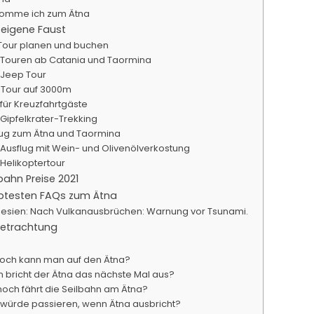
komme ich zum Ätna
 eigene Faust
Tour planen und buchen
 Touren ab Catania und Taormina
 Jeep Tour
 Tour auf 3000m
 für Kreuzfahrtgäste
 Gipfelkrater-Trekking
lug zum Ätna und Taormina
 Ausflug mit Wein- und Olivenölverkostung
 Helikoptertour
bahn Preise 2021
ebtesten FAQs zum Ätna
esien: Nach Vulkanausbrüchen: Warnung vor Tsunami.
betrachtung
och kann man auf den Ätna?
 bricht der Ätna das nächste Mal aus?
hoch fährt die Seilbahn am Ätna?
würde passieren, wenn Ätna ausbricht?