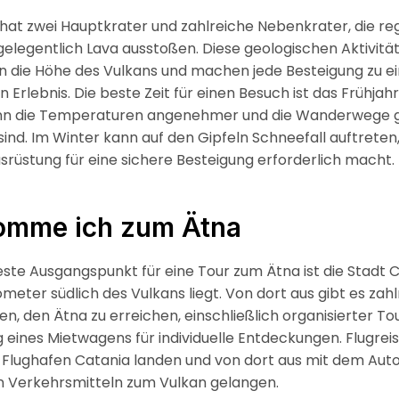
hat zwei Hauptkrater und zahlreiche Nebenkrater, die r
elegentlich Lava ausstoßen. Diese geologischen Aktivitä
en die Höhe des Vulkans und machen jede Besteigung zu 
n Erlebnis. Die beste Zeit für einen Besuch ist das Frühjah
nn die Temperaturen angenehmer und die Wanderwege 
sind. Im Winter kann auf den Gipfeln Schneefall auftreten
usrüstung für eine sichere Besteigung erforderlich macht.
omme ich zum Ätna
este Ausgangspunkt für eine Tour zum Ätna ist die Stadt C
ometer südlich des Vulkans liegt. Von dort aus gibt es zah
en, den Ätna zu erreichen, einschließlich organisierter T
 eines Mietwagens für individuelle Entdeckungen. Flugrei
Flughafen Catania landen und von dort aus mit dem Aut
n Verkehrsmitteln zum Vulkan gelangen.