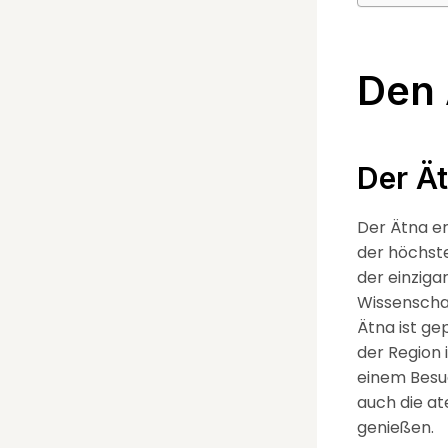
Den 
Der Ä
Der Ätna er
der höchste
der einzig
Wissenscha
Ätna ist g
der Region 
einem Besu
auch die at
genießen.