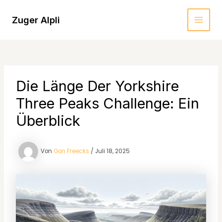
Zum
Inhalt
Zuger Alpli
MAI
springen
MEN
Die Länge Der Yorkshire
Three Peaks Challenge: Ein
Überblick
Von
Gon Freecks
/
Juli 18, 2025