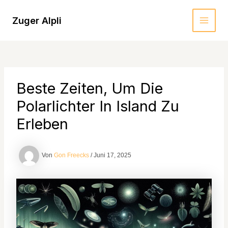
Zum
Inhalt
Zuger Alpli
MAI
springen
MEN
Beste Zeiten, Um Die
Polarlichter In Island Zu
Erleben
Von
Gon Freecks
/
Juni 17, 2025