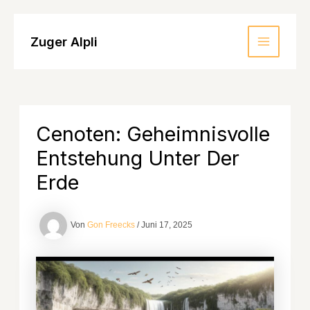
Zum
Inhalt
Zuger Alpli
MAIN
springen
MENU
Cenoten: Geheimnisvolle
Entstehung Unter Der
Erde
Von
Gon Freecks
/
Juni 17, 2025