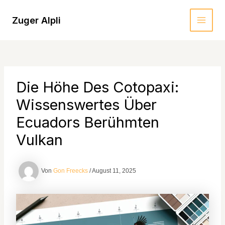
Zum
Inhalt
Zuger Alpli
MAI
springen
MEN
Die Höhe Des Cotopaxi:
Wissenswertes Über
Ecuadors Berühmten
Vulkan
Von
Gon Freecks
/
August 11, 2025