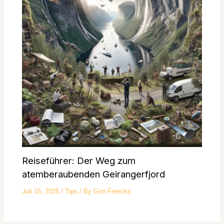
Reiseführer: Der Weg zum
atemberaubenden Geirangerfjord
Juli 15, 2025
/
Tips
/ By
Gon Freecks