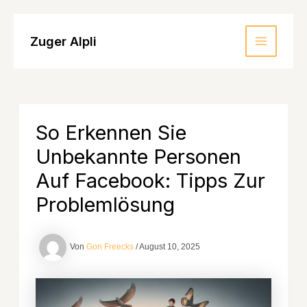
Zum
Inhalt
Zuger Alpli
MAIN
springen
MENU
So Erkennen Sie
Unbekannte Personen
Auf Facebook: Tipps Zur
Problemlösung
Von
Gon Freecks
/
August 10, 2025